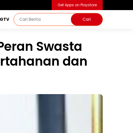
Get Apps on Playstore
NGTV
Peran Swasta
ertahanan dan