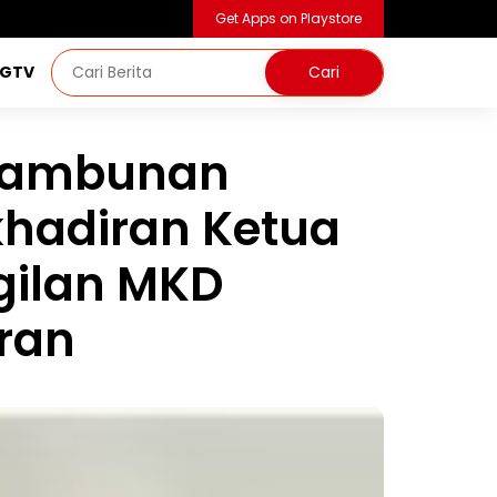
Get Apps on Playstore
NGTV
Tambunan
khadiran Ketua
gilan MKD
ran