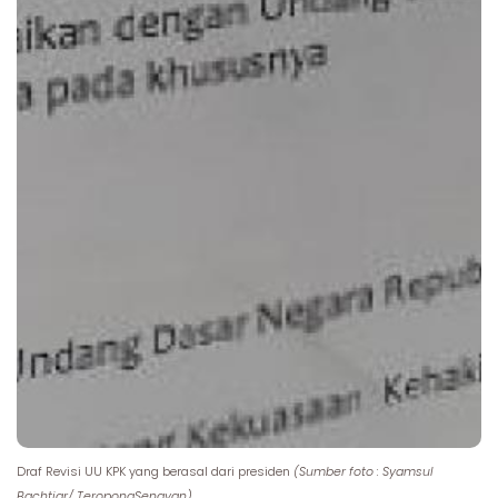
Draf Revisi UU KPK yang berasal dari presiden
(Sumber foto : Syamsul
Bachtiar/ TeropongSenayan)