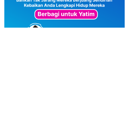
advertisement
TStrending
10 berita yang banyak di baca oleh pembaca di hari
yang sama.
(geser ke kanan atau kekiri untuk melihat
TStrending lainnya)