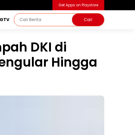
Get Apps on Playstore
NGTV
pah DKI di
engular Hingga