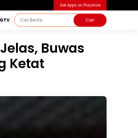
Get Apps on Playstore
NGTV
 Jelas, Buwas
g Ketat