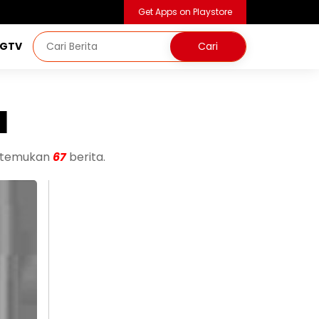
Get Apps on Playstore
NGTV
a
ditemukan
67
berita.