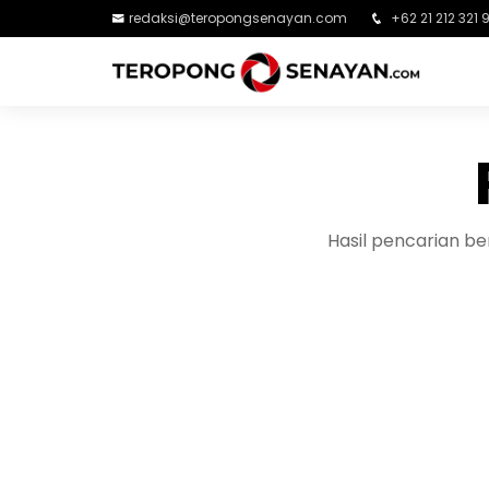
redaksi@teropongsenayan.com
+62 21 212 321 
Hasil pencarian b