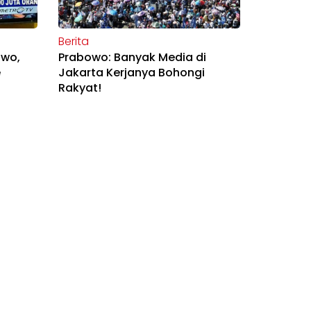
Berita
owo,
Prabowo: Banyak Media di
e
Jakarta Kerjanya Bohongi
Rakyat!
Opini
ara
Medali Kebebasan Pers Jokowi,
tikan
Simbol Matinya Nurani Pers
Indonesia