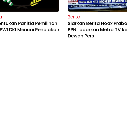
a
Berita
tukan Panitia Pemilihan
Siarkan Berita Hoax Prab
PWI DKI Menuai Penolakan
BPN Laporkan Metro TV k
Dewan Pers
Berita
 Arus Utama: Mengancam
Pemred Indopos Buka Su
asan Pers dan
soal Infografis 'Ahok Gan
ndensi Jurnalis
Ma'ruf?'