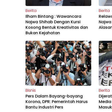
Berita
Berita
Ilham Bintang : Wawancara
Relaw
Najwa Shihab Dengan Kursi
Najwa 
Kosong Bentuk Kreativitas dan
Alasan
Bukan Kejahatan
Bisnis
Berita
Pers Dalam Bayang-bayang
Dijera
Korona, DPR: Pemerintah Harus
Media 
Bantu Industri Pers
Masuk