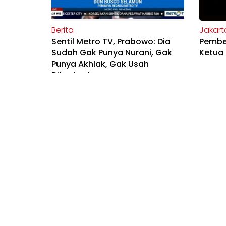
Berita
Jakart
Sentil Metro TV, Prabowo: Dia
Pemben
Sudah Gak Punya Nurani, Gak
Ketua 
Punya Akhlak, Gak Usah
Ditonton!
Berita
Opini
Mendagri: Sebagai Alat Kontrol
Media
Pemerintah, Pers Harus
Kebeb
Menyajikan Fakta
Indepe