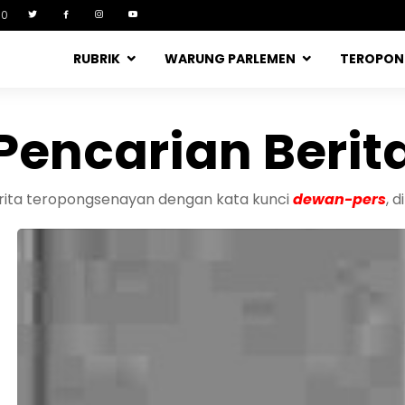
90
RUBRIK
WARUNG PARLEMEN
TEROPO
Pencarian Berit
erita teropongsenayan dengan kata kunci
dewan-pers
, 