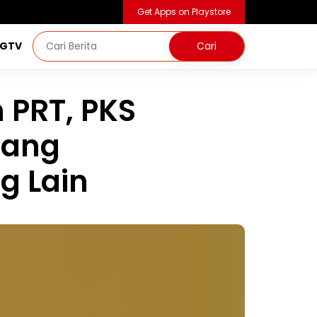
Get Apps on Playstore
NGTV
 PRT, PKS
rang
g Lain