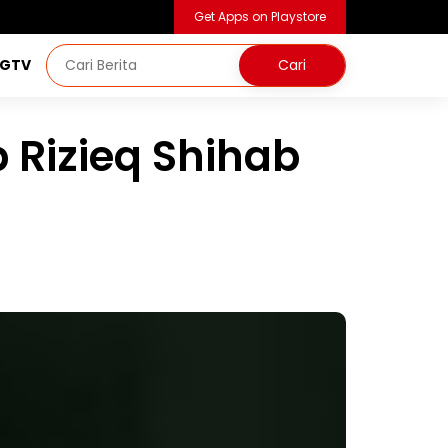
Get Apps on Playstore
NGTV
 Rizieq Shihab