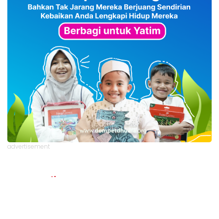
advertisement
TStrending
10 berita yang banyak di baca oleh pembaca di hari
yang sama.
(geser ke kanan atau kekiri untuk melihat
TStrending lainnya)