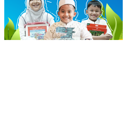
advertisement
TStrending
10 berita yang banyak di baca oleh pembaca di hari
yang sama.
(geser ke kanan atau kekiri untuk melihat
TStrending lainnya)
Berita Lainnya