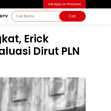
Get Apps on Playstore
NGTV
at, Erick
aluasi Dirut PLN