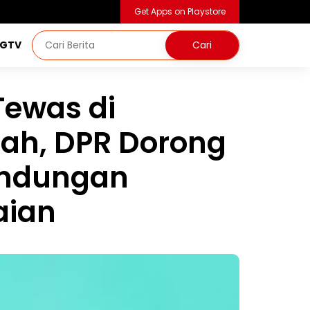
Get Apps on Playstore
NGTV
Tewas di
ah, DPR Dorong
lindungan
aian