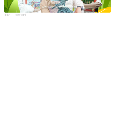
advertisement
TStrending
10 berita yang banyak di baca oleh pembaca di hari
yang sama.
(geser ke kanan atau kekiri untuk melihat
TStrending lainnya)
Berita Lainnya