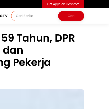
Get Apps on Playstore
NGTV
 59 Tahun, DPR
h dan
g Pekerja