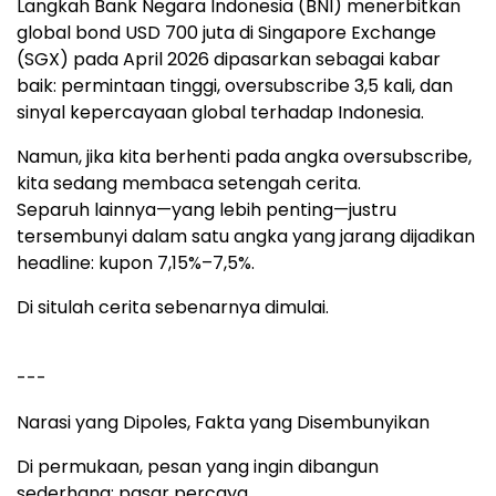
Langkah Bank Negara Indonesia (BNI) menerbitkan
global bond USD 700 juta di Singapore Exchange
(SGX) pada April 2026 dipasarkan sebagai kabar
baik: permintaan tinggi, oversubscribe 3,5 kali, dan
sinyal kepercayaan global terhadap Indonesia.
Namun, jika kita berhenti pada angka oversubscribe,
kita sedang membaca setengah cerita.
Separuh lainnya—yang lebih penting—justru
tersembunyi dalam satu angka yang jarang dijadikan
headline: kupon 7,15%–7,5%.
Di situlah cerita sebenarnya dimulai.
---
Narasi yang Dipoles, Fakta yang Disembunyikan
Di permukaan, pesan yang ingin dibangun
sederhana: pasar percaya.