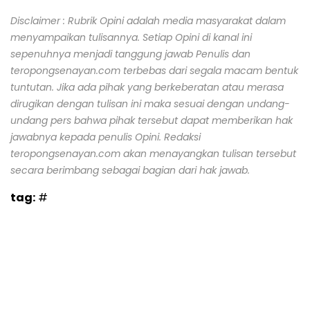
Disclaimer : Rubrik Opini adalah media masyarakat dalam
menyampaikan tulisannya. Setiap Opini di kanal ini
sepenuhnya menjadi tanggung jawab Penulis dan
teropongsenayan.com terbebas dari segala macam bentuk
tuntutan. Jika ada pihak yang berkeberatan atau merasa
dirugikan dengan tulisan ini maka sesuai dengan undang-
undang pers bahwa pihak tersebut dapat memberikan hak
jawabnya kepada penulis Opini. Redaksi
teropongsenayan.com akan menayangkan tulisan tersebut
secara berimbang sebagai bagian dari hak jawab.
tag:
#
Bagikan: