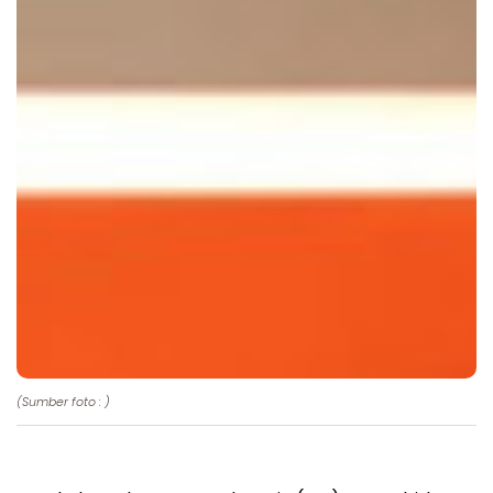
(Sumber foto : )