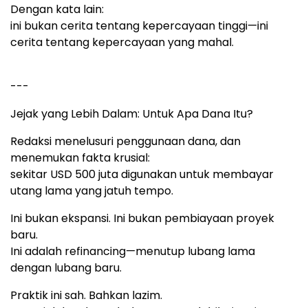
Dengan kata lain:
ini bukan cerita tentang kepercayaan tinggi—ini
cerita tentang kepercayaan yang mahal.
---
Jejak yang Lebih Dalam: Untuk Apa Dana Itu?
Redaksi menelusuri penggunaan dana, dan
menemukan fakta krusial:
sekitar USD 500 juta digunakan untuk membayar
utang lama yang jatuh tempo.
Ini bukan ekspansi. Ini bukan pembiayaan proyek
baru.
Ini adalah refinancing—menutup lubang lama
dengan lubang baru.
Praktik ini sah. Bahkan lazim.