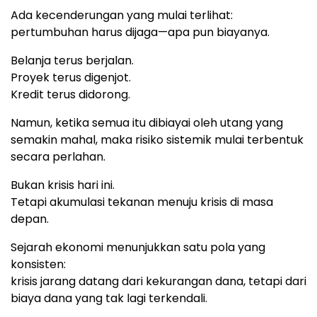
Ada kecenderungan yang mulai terlihat:
pertumbuhan harus dijaga—apa pun biayanya.
Belanja terus berjalan.
Proyek terus digenjot.
Kredit terus didorong.
Namun, ketika semua itu dibiayai oleh utang yang
semakin mahal, maka risiko sistemik mulai terbentuk
secara perlahan.
Bukan krisis hari ini.
Tetapi akumulasi tekanan menuju krisis di masa
depan.
Sejarah ekonomi menunjukkan satu pola yang
konsisten:
krisis jarang datang dari kekurangan dana, tetapi dari
biaya dana yang tak lagi terkendali.