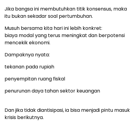
Jika bangsa ini membutuhkan titik konsensus, maka
itu bukan sekadar soal pertumbuhan.
Musuh bersama kita hari ini lebih konkret:
biaya modal yang terus meningkat dan berpotensi
mencekik ekonomi.
Dampaknya nyata:
tekanan pada rupiah
penyempitan ruang fiskal
penurunan daya tahan sektor keuangan
Dan jika tidak diantisipasi, ia bisa menjadi pintu masuk
krisis berikutnya.