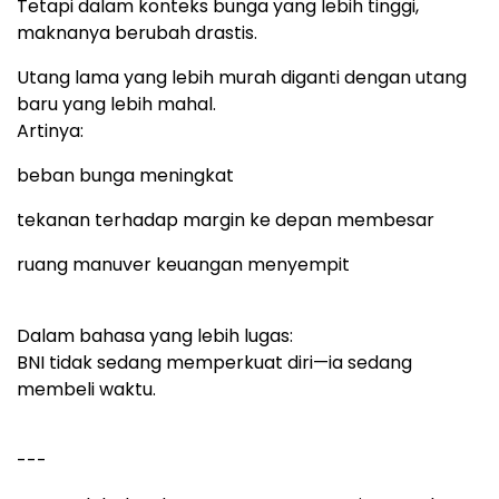
Tetapi dalam konteks bunga yang lebih tinggi,
maknanya berubah drastis.
Utang lama yang lebih murah diganti dengan utang
baru yang lebih mahal.
Artinya:
beban bunga meningkat
tekanan terhadap margin ke depan membesar
ruang manuver keuangan menyempit
Dalam bahasa yang lebih lugas:
BNI tidak sedang memperkuat diri—ia sedang
membeli waktu.
---