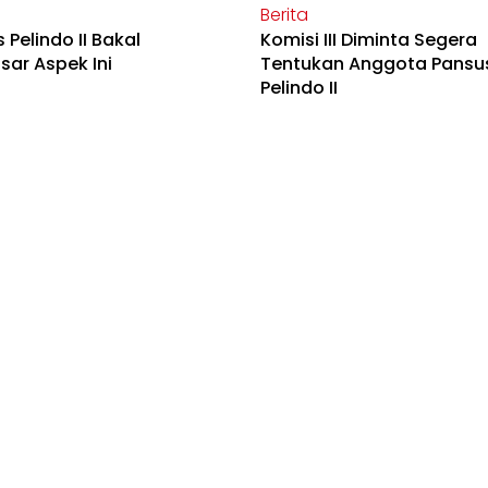
Berita
 Pelindo II Bakal
Komisi III Diminta Segera
ar Aspek Ini
Tentukan Anggota Pansu
Pelindo II
Zoom
kung Pansus Pelindo Asal
Ini Komisi-Komisi di DPR 
 untuk Jatuhkan
Bisa Ikut Bongkar Kasus P
rang
II