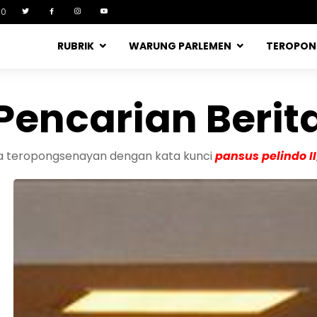
90
RUBRIK
WARUNG PARLEMEN
TEROPO
Pencarian Berit
ita teropongsenayan dengan kata kunci
pansus pelindo II