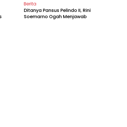
Berita
Ditanya Pansus Pelindo II, Rini
s
Soemarno Ogah Menjawab
Zoom
yang
Inisiator Pansus: Proyek-Proyek
elindo
di Pelindo II Dikerjakan Secara
KKN