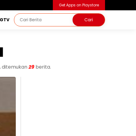
Get Apps on Playstore
NGTV
a
, ditemukan
29
berita.