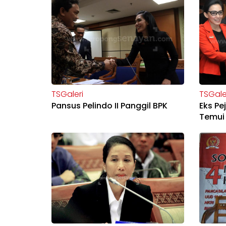
TSGaleri
TSGale
Pansus Pelindo II Panggil BPK
Eks Pe
Temui 