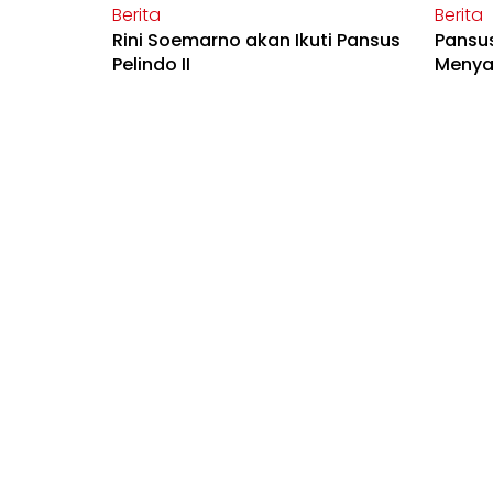
Berita
Berita
Rini Soemarno akan Ikuti Pansus
Pansus
Pelindo II
Menyas
Zoom
Zoom
Ini Dia Tiga Rekomendasi
PPP Du
Pansus Pelindo II
bukan
Seseo