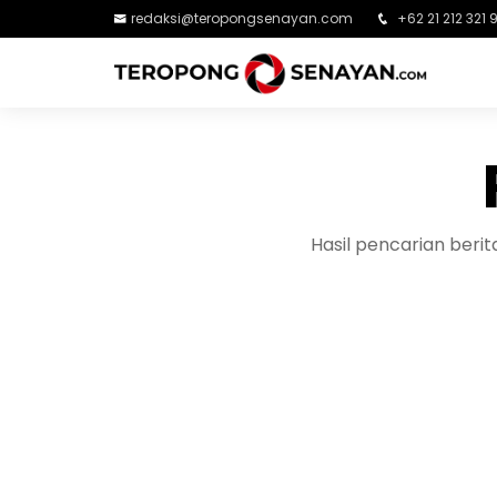
redaksi@teropongsenayan.com
+62 21 212 321 
Hasil pencarian ber