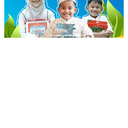
advertisement
TStrending
10 berita yang banyak di baca oleh pembaca di hari
yang sama.
(geser ke kanan atau kekiri untuk melihat
TStrending lainnya)
Opini Lainnya