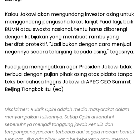
Kalau Jokowi akan mengundang investor asing untuk
menggandeng pengusaha lokal, lanjut Fuad lagi, baik
BUMN atau swasta nasional, tentu harus dibarengi
dengan kebijakan yang membuat rambu yang
bersifat protektif. "Jadi bukan dengan cara menjual
negerinya secara telanjang kepada asing," tegasnya.
Fuad juga mengingatkan agar Presiden Jokowi tidak
terbuai dengan pujian pihak asing atas pidato tanpa
teks berbahasa Inggris Jokowi di APEC CEO Summit
Beijing Tiongkok itu. (ec)
Disclaimer : Rubrik Opini adalah media masyarakat dalam
menyampaikan tulisannya. Setiap Opini di kanal ini
sepenuhnya menjadi tanggung jawab Penulis dan
teropongsenayan.com terbebas dari segala macam bentuk
tuntutan. Jika ada pihak yang berkeberatan atau merasa