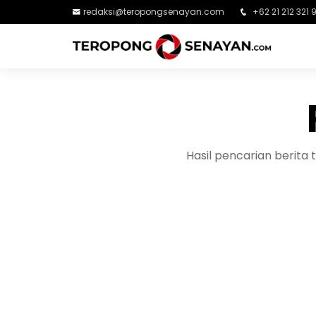
redaksi@teropongsenayan.com
+62 21 212 321 
Hasil pencarian berit