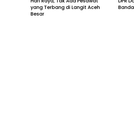
Hari Raya, Tak Ada Pesawat
DPR D
yang Terbang di Langit Aceh
Bandar
Besar
Bisnis
Bisnis
DPR Desak Kemenhub Turunkan
Komisi
Harga Tiket Pesawat
Maska