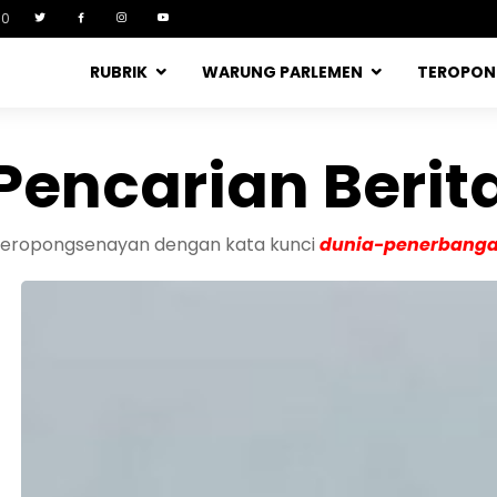
90
RUBRIK
WARUNG PARLEMEN
TEROPO
Pencarian Berit
a teropongsenayan dengan kata kunci
dunia-penerbang