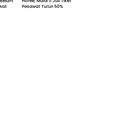
r Belum
Horee, Mulai 11 Juli Tiket
awat
Pesawat Turun 50%
Bisnis
Tiket Pesawat LCC Dipangkas
n
50% dari Tarif Batas Atas
ngan