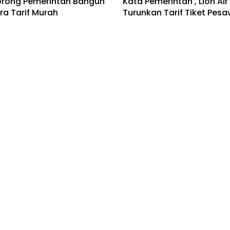
orong Pemerintah Bangun
Kata Pemerintah , Lion Ai
a Tarif Murah
Turunkan Tarif Tiket Pes
Bisnis
 V: Masyarakat Butuh
DPR: Pemerintah Harus
pai Berbiaya Murah
Seimbangkan Industri da
Pengguna Jasa Penerba