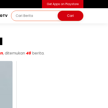
Get Apps on Playstore
NGTV
a
an
, ditemukan
46
berita.